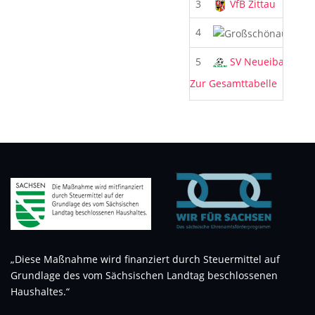
3
VfB Zittau
4
Groß
5
SV Neueibau
Zur Gesamttabelle
„Diese Maßnahme wird finanziert durch Steuermittel auf
Grundlage des vom Sächsischen Landtag beschlossenen
Haushaltes.“