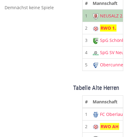
#
Mannschaft
Demnächst keine Spiele
1
NEUSALZ 2.
2
RWO 1.
3
SpG Schönbach
4
SpG SV Neueiba
5
Obercunnersdorf
Tabelle Alte Herren
#
Mannschaft
1
FC Oberlausitz
2
RWO AH