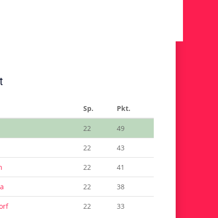
t
Sp.
Pkt.
22
49
22
43
h
22
41
ba
22
38
orf
22
33