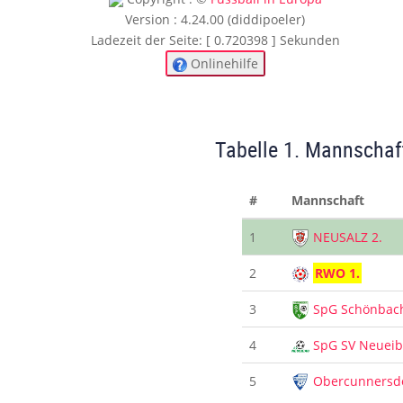
Version : 4.24.00 (diddipoeler)
Ladezeit der Seite: [ 0.720398 ] Sekunden
Onlinehilfe
Tabelle 1. Mannschaf
#
Mannschaft
1
NEUSALZ 2.
2
RWO 1.
3
SpG Schönbac
4
SpG SV Neuei
5
Obercunnersd