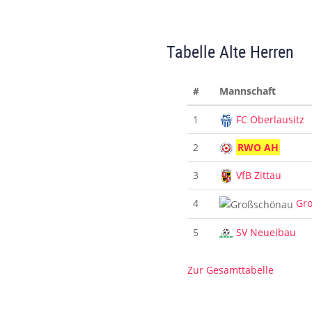
Tabelle Alte Herren
#
Mannschaft
1
FC Oberlausitz
2
RWO AH
3
VfB Zittau
4
Gr
5
SV Neueibau
Zur Gesamttabelle