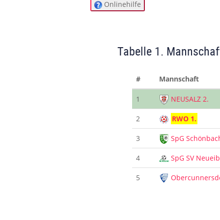
Onlinehilfe
Tabelle 1. Mannschaf
#
Mannschaft
1
NEUSALZ 2.
2
RWO 1.
3
SpG Schönbac
4
SpG SV Neuei
5
Obercunnersd