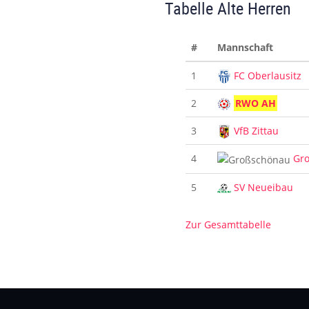
Tabelle Alte Herren
#
Mannschaft
1
FC Oberlausitz
2
RWO AH
3
VfB Zittau
4
Gr
5
SV Neueibau
Zur Gesamttabelle