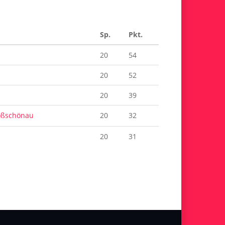
Sp.
Pkt.
20
54
20
52
20
39
oßschönau
20
32
20
31