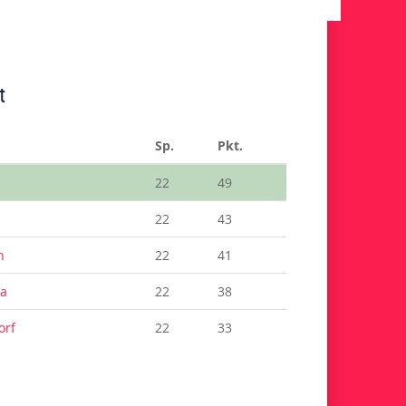
t
Sp.
Pkt.
22
49
22
43
h
22
41
ba
22
38
orf
22
33