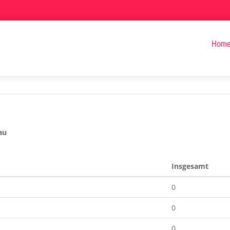
Hom
au
Insgesamt
0
0
0