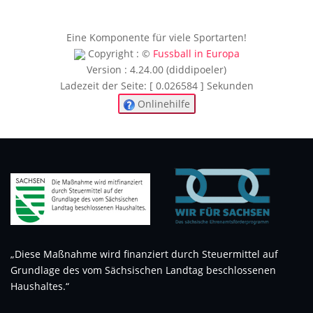
Eine Komponente für viele Sportarten!
Copyright : ©
Fussball in Europa
Version : 4.24.00 (diddipoeler)
Ladezeit der Seite: [ 0.026584 ] Sekunden
Onlinehilfe
„Diese Maßnahme wird finanziert durch Steuermittel auf
Grundlage des vom Sächsischen Landtag beschlossenen
Haushaltes.“