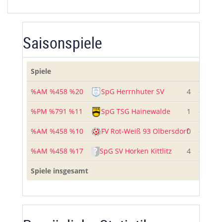
Saisonspiele
Spiele
%AM %458 %20
SpG Herrnhuter SV
4
-
3
%PM %791 %11
SpG TSG Hainewalde
1
-
0
%AM %458 %10
FV Rot-Weiß 93 Olbersdorf
0
-
3
%AM %458 %17
SpG SV Horken Kittlitz
4
-
4
Spiele insgesamt