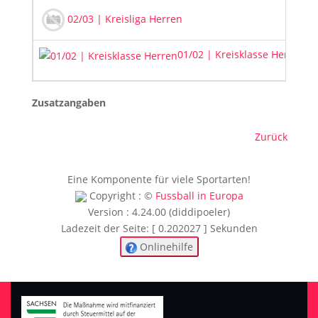
20
02/03 | Kreisliga Herren
01/02 | Kreisklasse Herren
20
Zusatzangaben
Zurück
Eine Komponente für viele Sportarten!
Copyright : ©
Fussball in Europa
Version : 4.24.00 (diddipoeler)
Ladezeit der Seite: [ 0.202027 ] Sekunden
Onlinehilfe