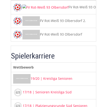
28
FV Rot-Weiß 93 Olbersd
34
FV Rot-Weiß 93 Olbersdorf 2.
108
FV Rot-Weiß 93 Olbersdorf
Spielerkarriere
Wettbewerb
Sa
20
19/20 | Kreisliga Senioren
20
17/18 | Senioren Kreisliga Süd
20
17/18 | Platzierungsrunde Süd Senioren