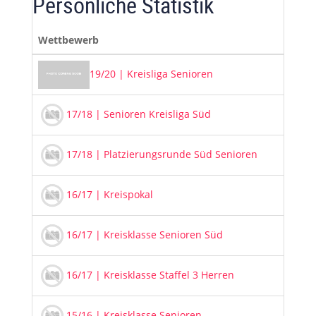
Persönliche Statistik
Wettbewerb
Ma
19/20 | Kreisliga Senioren
17/18 | Senioren Kreisliga Süd
17/18 | Platzierungsrunde Süd Senioren
16/17 | Kreispokal
16/17 | Kreisklasse Senioren Süd
16/17 | Kreisklasse Staffel 3 Herren
15/16 | Kreisklasse Senioren