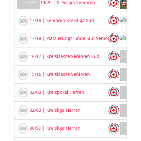
19/20 | Kreisliga Senioren
F
17/18 | Senioren Kreisliga Süd
17/18 | Platzierungsrunde Süd Senioren
16/17 | Kreisklasse Senioren Süd
15/16 | Kreisklasse Senioren
02/03 | Kreispokal Herren
02/03 | Kreisliga Herren
98/99 | Kreisliga Herren