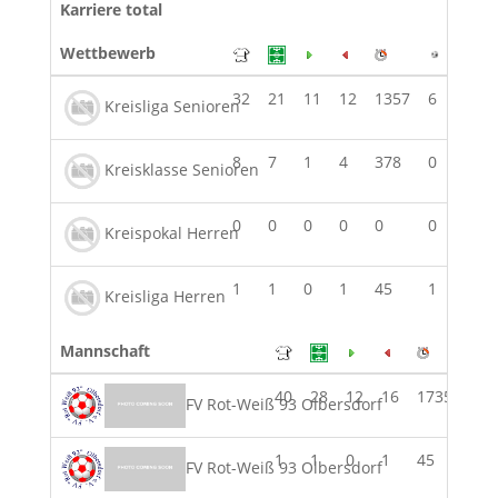
Karriere total
Wettbewerb
32
21
11
12
1357
6
0
0
Kreisliga Senioren
8
7
1
4
378
0
2
0
Kreisklasse Senioren
0
0
0
0
0
0
0
0
Kreispokal Herren
1
1
0
1
45
1
0
0
Kreisliga Herren
Mannschaft
40
28
12
16
1735
6
FV Rot-Weiß 93 Olbersdorf
1
1
0
1
45
1
FV Rot-Weiß 93 Olbersdorf