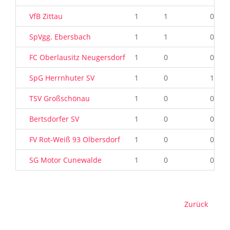
VfB Zittau
1
1
0
SpVgg. Ebersbach
1
1
0
FC Oberlausitz Neugersdorf
1
0
0
SpG Herrnhuter SV
1
0
1
TSV Großschönau
1
0
0
Bertsdorfer SV
1
0
0
FV Rot-Weiß 93 Olbersdorf
1
0
0
SG Motor Cunewalde
1
0
0
Zurück