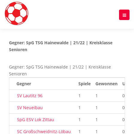
Gegner: SpG TSG Hainewalde | 21/22 | Kreisklasse
Senioren
Gegner: SpG TSG Hainewalde | 21/22 | Kreisklasse
Senioren
Gegner
Spiele
Gewonnen
Unen
SV Lautitz 96
1
1
0
SV Neueibau
1
1
0
SpG ESV Lok Zittau
1
1
0
SC Großschweidnitz-Löbau
1
1
0