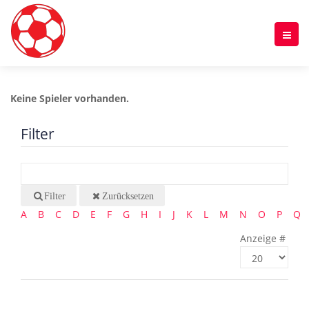
Keine Spieler vorhanden.
Filter
Filter
Zurücksetzen
A
B
C
D
E
F
G
H
I
J
K
L
M
N
O
P
Q
Anzeige #