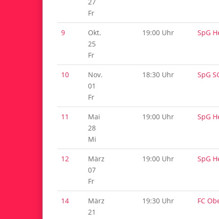
27
Fr
9
Okt.
19:00 Uhr
SpG H
25
Fr
10
Nov.
18:30 Uhr
SpG SG
01
Fr
11
Mai
19:00 Uhr
SpG H
28
Mi
12
März
19:00 Uhr
SpG H
07
Fr
14
März
19:30 Uhr
FC Obe
21