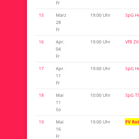
Fr
15
März
19:00 Uhr
SpG H
28
Fr
16
Apr.
19:00 Uhr
VfB Zi
04
Fr
17
Apr.
19:00 Uhr
SpG H
11
Fr
18
Mai
10:00 Uhr
SpG T
11
So
19
Mai
19:00 Uhr
FV Ro
16
Fr