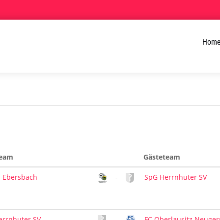
Hom
eam
Gästeteam
. Ebersbach
-
SpG Herrnhuter SV
errnhuter SV
-
FC Oberlausitz Neuger