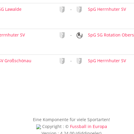
SG Lawalde
-
SpG Herrnhuter SV
errnhuter SV
-
SpG SG Rotation Obers
SV Großschönau
-
SpG Herrnhuter SV
Eine Komponente für viele Sportarten!
Copyright : ©
Fussball in Europa
Version : 4.24.00 (diddipoeler)