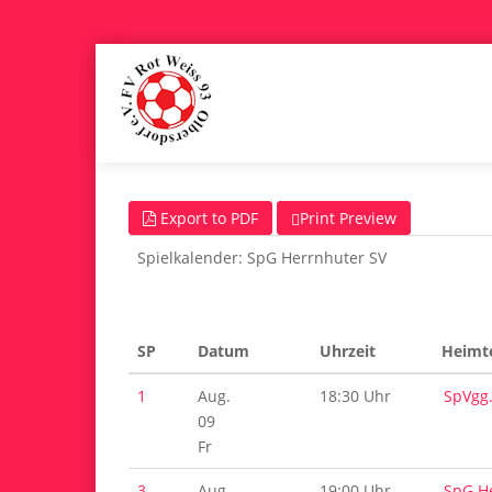
Export to PDF
Print Preview
Spielkalender: SpG Herrnhuter SV
SP
Datum
Uhrzeit
Heimt
1
Aug.
18:30 Uhr
SpVgg
09
Fr
3
Aug.
19:00 Uhr
SpG H