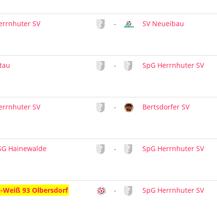
errnhuter SV
-
SV Neueibau
ttau
-
SpG Herrnhuter SV
errnhuter SV
-
Bertsdorfer SV
SG Hainewalde
-
SpG Herrnhuter SV
t-Weiß 93 Olbersdorf
-
SpG Herrnhuter SV