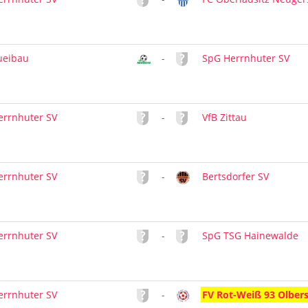
ueibau
-
SpG Herrnhuter SV
errnhuter SV
-
VfB Zittau
errnhuter SV
-
Bertsdorfer SV
errnhuter SV
-
SpG TSG Hainewalde
errnhuter SV
-
FV Rot-Weiß 93 Olber