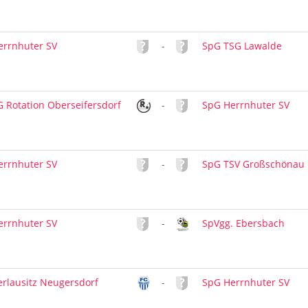
errnhuter SV
-
SpG TSG Lawalde
 Rotation Oberseifersdorf
-
SpG Herrnhuter SV
errnhuter SV
-
SpG TSV Großschönau
errnhuter SV
-
SpVgg. Ebersbach
rlausitz Neugersdorf
-
SpG Herrnhuter SV