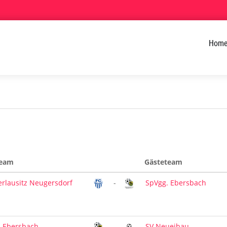
Hom
eam
Gästeteam
rlausitz Neugersdorf
-
SpVgg. Ebersbach
. Ebersbach
-
SV Neueibau