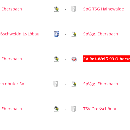
. Ebersbach
-
SpG TSG Hainewalde
oßschweidnitz-Löbau
-
SpVgg. Ebersbach
. Ebersbach
-
FV Rot-Weiß 93 Olbers
errnhuter SV
-
SpVgg. Ebersbach
. Ebersbach
-
TSV Großschönau