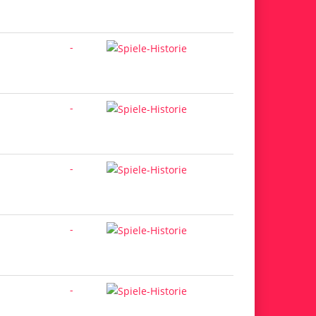
-
-
-
-
-