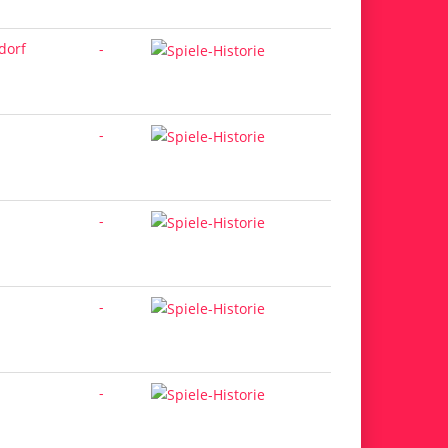
dorf
-
-
-
-
-