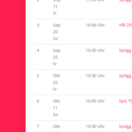
11
Fr
3
Sep.
10:00 Uhr
VfB Zi
20
So
4
Sep.
19:30 Uhr
SpVgg
25
Fr
5
Okt.
19:30 Uhr
SpVgg
02
Fr
6
Okt.
10:00 Uhr
SpG T
11
So
7
Okt.
19:30 Uhr
SpVgg