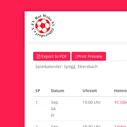
Export to PDF
Print Preview
Spielkalender: SpVgg. Ebersbach
SP
Datum
Uhrzeit
Heimt
1
Sep.
19:00 Uhr
FC Obe
04
Fr
2
Sep.
19:30 Uhr
SpVgg