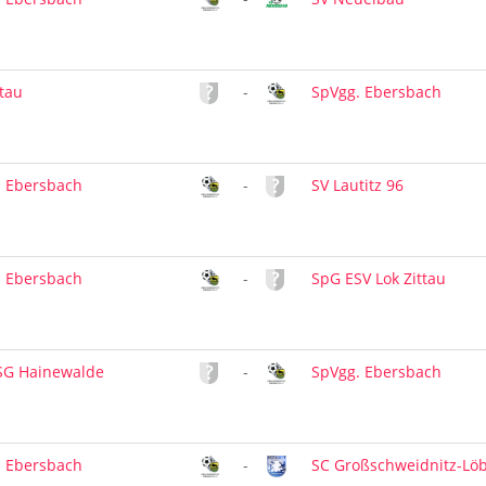
ttau
-
SpVgg. Ebersbach
. Ebersbach
-
SV Lautitz 96
. Ebersbach
-
SpG ESV Lok Zittau
SG Hainewalde
-
SpVgg. Ebersbach
. Ebersbach
-
SC Großschweidnitz-Lö