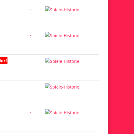
-
-
dorf
-
-
-