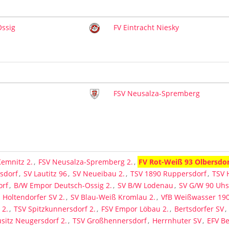
ssig
FV Eintracht Niesky
FSV Neusalza-Spremberg
Kemnitz 2.
,
FSV Neusalza-Spremberg 2.
,
FV Rot-Weiß 93 Olbersdor
rsdorf
,
SV Lautitz 96
,
SV Neueibau 2.
,
TSV 1890 Ruppersdorf
,
TSV 
orf
,
B/W Empor Deutsch-Ossig 2.
,
SV B/W Lodenau
,
SV G/W 90 Uh
,
Holtendorfer SV 2.
,
SV Blau-Weiß Kromlau 2.
,
VfB Weißwasser 190
 2.
,
TSV Spitzkunnersdorf 2.
,
FSV Empor Löbau 2.
,
Bertsdorfer SV
,
sitz Neugersdorf 2.
,
TSV Großhennersdorf
,
Herrnhuter SV
,
EFV Be