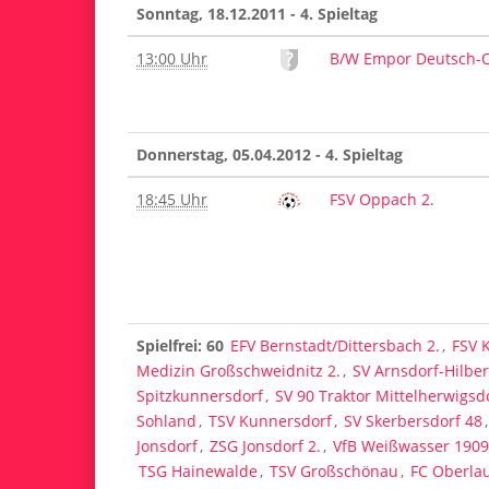
Sonntag, 18.12.2011 - 4. Spieltag
13:00 Uhr
B/W Empor Deutsch-O
Donnerstag, 05.04.2012 - 4. Spieltag
18:45 Uhr
FSV Oppach 2.
Spielfrei: 60
EFV Bernstadt/Dittersbach 2.
,
FSV 
Medizin Großschweidnitz 2.
,
SV Arnsdorf-Hilbe
Spitzkunnersdorf
,
SV 90 Traktor Mittelherwigsd
Sohland
,
TSV Kunnersdorf
,
SV Skerbersdorf 48
Jonsdorf
,
ZSG Jonsdorf 2.
,
VfB Weißwasser 1909
TSG Hainewalde
,
TSV Großschönau
,
FC Oberlau