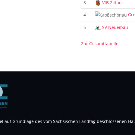
3
VfB Zittau
4
Gr
5
SV Neueibau
Zur Gesamttabelle
el auf Grundlage des vom Sächsischen Landtag beschlossenen Hau