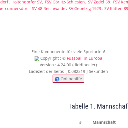
sdorf
,
Holtendorfer SV
,
FSV Görlitz-Schlesien
,
SV Zodel 68
,
FSV Ke
bercunnersdorf
,
SV 48 Reichwalde
,
SV Gebelzig 1923
,
SV Klitten 8
Eine Komponente für viele Sportarten!
Copyright : ©
Fussball in Europa
Version : 4.24.00 (diddipoeler)
Ladezeit der Seite: [ 0.082219 ] Sekunden
Onlinehilfe
Tabelle 1. Mannschaf
#
Mannschaft