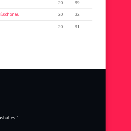
20
39
oßschönau
20
32
20
31
shaltes.“