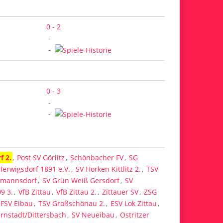
0 - 2
-
-
0 - 3
-
-
f 2.
,
Post SV Görlitz
,
Schönbacher FV
,
SG
Herwigsdorf 1891 e.V.
,
SV Horken Kittlitz 2.
,
TSV
smannsdorf
,
SV Grün Weiß Gersdorf
,
SV
9 3.
,
VfB Zittau
,
VfB Zittau 2.
,
Zittauer SV
,
ZSG
FSV Eibau
,
TSV Großschönau 2.
,
ESV Lok Zittau
,
rnstadt/Dittersbach
,
SV Neueibau
,
Ostritzer