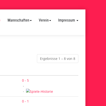
e
Mannschaften
Verein
Impressum
Ergebnisse 1 – 8 von 8
0 - 5
-
-
0 - 1