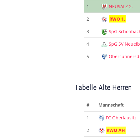
1
NEUSALZ 2.
2
RWO 1.
3
SpG Schönbac
4
SpG SV Neuei
5
Obercunnersd
Tabelle Alte Herren
#
Mannschaft
1
FC Oberlausitz
2
RWO AH