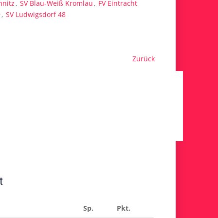
mnitz
,
SV Blau-Weiß Kromlau
,
FV Eintracht
9
,
SV Ludwigsdorf 48
Zurück
t
Sp.
Pkt.