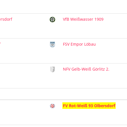
ersdorf
VfB Weißwasser 1909
f
FSV Empor Löbau
NFV Gelb-Weiß Görlitz 2.
FV Rot-Weiß 93 Olbersdorf