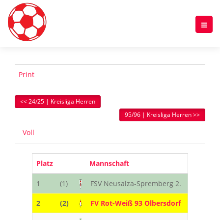
Print
<< 24/25 | Kreisliga Herren
95/96 | Kreisliga Herren >>
Voll
Platz
Mannschaft
Sp.
1
(1)
FSV Neusalza-Spremberg 2.
22
2
(2)
FV Rot-Weiß 93 Olbersdorf
22