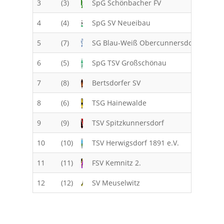
3
(3)
SpG Schönbacher FV
22
4
(4)
SpG SV Neueibau
22
5
(7)
SG Blau-Weiß Obercunnersdorf
22
6
(5)
SpG TSV Großschönau
22
7
(8)
Bertsdorfer SV
22
8
(6)
TSG Hainewalde
22
9
(9)
TSV Spitzkunnersdorf
22
10
(10)
TSV Herwigsdorf 1891 e.V.
22
11
(11)
FSV Kemnitz 2.
22
12
(12)
SV Meuselwitz
22